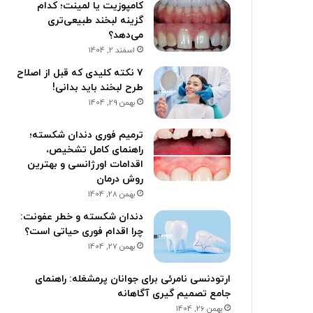
کامپوزیت یا لمینت؛ کدام
گزینه لبخند طبیعی‌تری
می‌دهد؟
اسفند 2, 1404
۷ نکته کلیدی که قبل از اصلاح
طرح لبخند باید بدانی!
بهمن 29, 1404
ترمیم فوری دندان شکسته؛
راهنمای کامل تشخیص،
اقدامات اورژانسی و بهترین
روش درمان
بهمن 28, 1404
دندان شکسته و خطر عفونت:
چرا اقدام فوری حیاتی است؟
بهمن 27, 1404
ارتودنسی نامرئی برای جوانان پرمشغله: راهنمای
جامع تصمیم گیری آگاهانه
بهمن 26, 1404