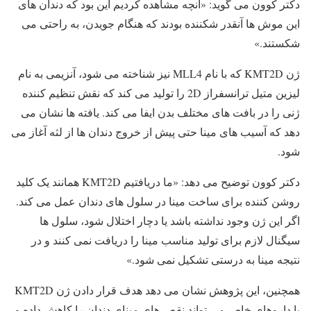
دکتر کوون می گوید: «آنچه مشاهده کردیم این بود که دندان های
این موش ها آنقدر شکننده بودند که هنگام جویدن، به راحتی می
شکستند.»
ژن KMT2D که با نام MLL4 نیز شناخته می شود، آنزیمی به نام
لیزین متیل ترانسفراز 2D را تولید می کند که نقش تنظیم کننده
ژنی را در بافت های مختلف بدن ایفا می کند. یافته ها نشان می
دهد که آسیب های مینا حتی پیش از خروج دندان ها از لثه آغاز می
شود.
دکتر کوون توضیح می دهد: «ما دریافتیم KMT2D همانند یک کلید
روشن کننده برای ساخت مینا در سلول های دندان عمل می کند.
اگر این ژن وجود نداشته باشد یا دچار اختلال شود، سلول ها
سیگنال لازم برای تولید مناسب مینا را دریافت نمی کنند و در
نتیجه مینا به درستی تشکیل نمی شود.»
همچنین، این پژوهش نشان می دهد هدف قرار دادن ژن KMT2D
با داروهای خاص می تواند نقص های مینای دندان را کاهش داده و