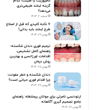
کامپوزیت یا لمینت؛ کدام
گزینه لبخند طبیعی‌تری
می‌دهد؟
اسفند 2, 1404
۷ نکته کلیدی که قبل از اصلاح
طرح لبخند باید بدانی!
بهمن 29, 1404
ترمیم فوری دندان شکسته؛
راهنمای کامل تشخیص،
اقدامات اورژانسی و بهترین
روش درمان
بهمن 28, 1404
دندان شکسته و خطر عفونت:
چرا اقدام فوری حیاتی است؟
بهمن 27, 1404
ارتودنسی نامرئی برای جوانان پرمشغله: راهنمای
جامع تصمیم گیری آگاهانه
بهمن 26, 1404