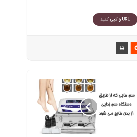
URL را کپی کنید
رست
‫رددیت
چاپ
یی
ست؟