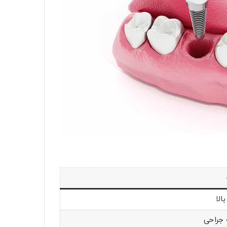
الا
ه جراحی