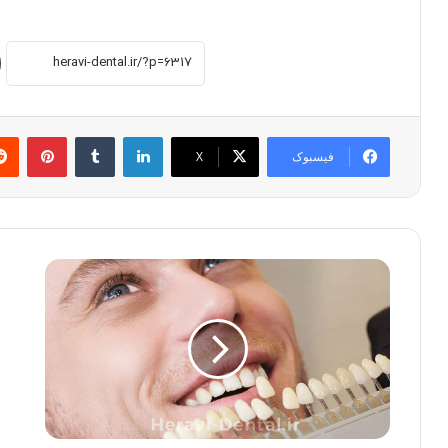
لینکدین
‫تامبلر
پینت
فیسبوک
X
لمینت
سم
دندان
زدا
چیست؟
پا
+
چی
مراحل