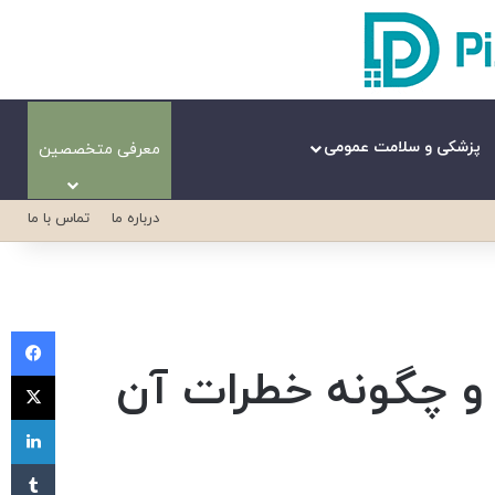
پزشکی و سلامت عمومی
معرفی متخصصین
درباره ما
تماس با ما
فی
 و چگونه خطرات آن
X
لی
‫تا