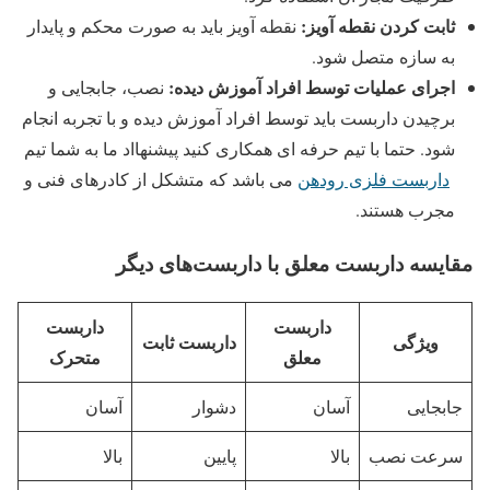
ثابت کردن نقطه آویز:
نقطه آویز باید به صورت محکم و پایدار
به سازه متصل شود.
اجرای عملیات توسط افراد آموزش دیده:
نصب، جابجایی و
برچیدن داربست باید توسط افراد آموزش دیده و با تجربه انجام
شود. حتما با تیم حرفه ای همکاری کنید پیشنهااد ما به شما تیم
داربست فلزی رودهن
می باشد که متشکل از کادرهای فنی و
مجرب هستند.
مقایسه داربست معلق با داربست‌های دیگر
داربست
داربست
ویژگی
داربست ثابت
معلق
متحرک
جابجایی
آسان
دشوار
آسان
سرعت نصب
بالا
پایین
بالا