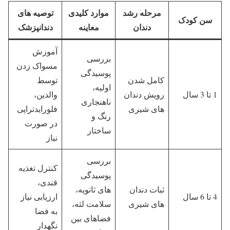
مرحله رشد
موارد کلیدی
توصیه های
سن کودک
دندان
معاینه
دندانپزشک
آموزش
بررسی
مسواک زدن
پوسیدگی
کامل شدن
توسط
اولیه،
1 تا 3 سال
رویش دندان
والدین،
ناهنجاری
های شیری
فلورایدتراپی
رنگ و
در صورت
ساختار
نیاز
بررسی
کنترل تغذیه
پوسیدگی
قندی،
ثبات دندان
های ثانویه،
4 تا 6 سال
ارزیابی نیاز
های شیری
سلامت لثه،
به فضا
فضاهای بین
نگهدار