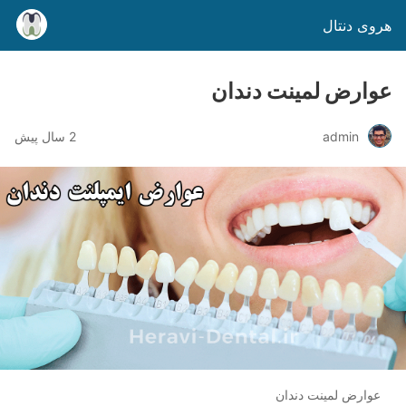
هروی دنتال
عوارض لمینت دندان
admin
2 سال پیش
عوارض لمینت دندان