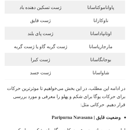
پاواناموکتاسانا
ژست تسکین دهنده باد
ناوکازانا
ژست قایق
اوتانپاداسانا
ژست پای بلند
مارجاریاسانا
ژست گربه گاو یا ژست گربه
بوجانگاسانا
ژست کبرا
شاواسانا
ژست جسد
در ادامه این مطلب، در این بخش می‌خواهیم تا موثرترین حرکات
برای حرکات یوگا برای شکم و پهلو را معرفی و مورد بررسی
قرار دهیم. حرکاتی مثل:
وضعیت قایق | Paripurna Navasana
اولین وضعیت از مجموعه حرکات یوگا برای شکم و پهلو که